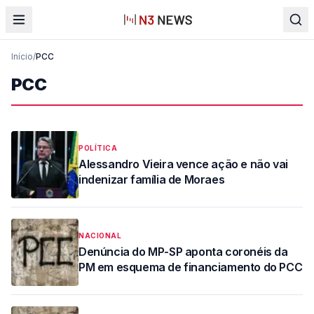
Início
/
PCC
PCC
POLÍTICA
Alessandro Vieira vence ação e não vai
indenizar família de Moraes
NACIONAL
Denúncia do MP-SP aponta coronéis da
PM em esquema de financiamento do PCC