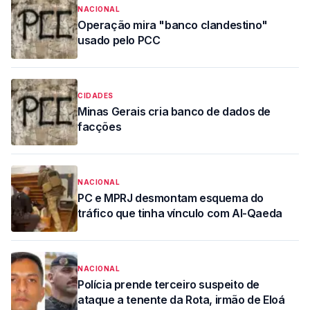
NACIONAL
Operação mira "banco clandestino"
usado pelo PCC
CIDADES
Minas Gerais cria banco de dados de
facções
NACIONAL
PC e MPRJ desmontam esquema do
tráfico que tinha vínculo com Al-Qaeda
NACIONAL
Polícia prende terceiro suspeito de
ataque a tenente da Rota, irmão de Eloá