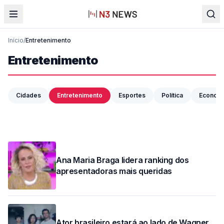
Início
/
Entretenimento
Entretenimento
ENTRETENIMENTO
Virginia Fonseca celebra renovação de
Vini Jr no Real Madrid e afasta rumores
Cidades
Entretenimento
Esportes
Política
Econom
07 de agosto de 2026
Ana Maria Braga lidera ranking dos
apresentadoras mais queridas
Ator brasileiro estará ao lado de Wagner