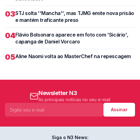
03
STJ solta ''Mancha'', mas TJMG emite nova prisão
e mantém traficante preso
04
Flávio Bolsonaro aparece em foto com 'Sicário',
capanga de Daniel Vorcaro
05
Aline Naomi volta ao MasterChef na repescagem
Newsletter N3
As principais notícias no seu e-mail
Assinar
Siga o N3 News: