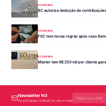
ECONOMIA
BC autoriza dedução de contribuiçõe
ECONOMIA
FGC tem novas regras após caso Ban
ECONOMIA
Master tem R$ 250 mil por cliente gar
Newsletter N3
As principais notícias no seu e-mail