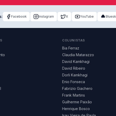
s:
Facebook
Instagram
X
YouTube
Blues
AS
COLUNISTAS
Bia Ferraz
nto
Claudia Matarazzo
David Kamkhagi
David Ribeiro
Dorli Kamkhagi
Enio Fonseca
l
Fabrizio Giachero
Frank Martins
Guilherme Paixão
Henrique Bosco
Isau Vieira de Paula