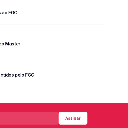
s ao FGC
co Master
antidos pelo FGC
Assinar