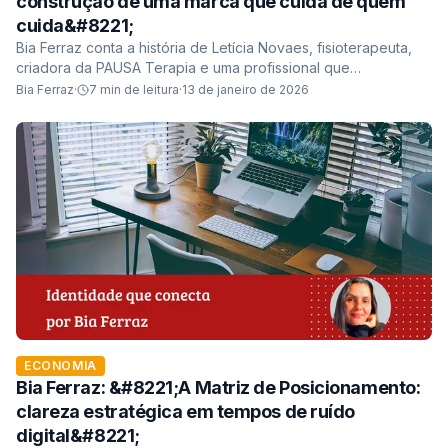
construção de uma marca que cuida de quem
cuida&#8221;
Bia Ferraz conta a história de Letícia Novaes, fisioterapeuta,
criadora da PAUSA Terapia e uma profissional que
transformou o descanso em método.
Bia Ferraz
·
7
min de leitura
·
13 de janeiro de 2026
ECONOMIA
Bia Ferraz: &#8221;A Matriz de Posicionamento:
clareza estratégica em tempos de ruído
digital&#8221;