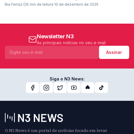
marca pessoal ao longo dos anos
Bia Ferraz
·
5
min de leitura
·
10 de dezembro de 2025
Newsletter N3
As principais notícias no seu e-mail
Assinar
Siga o N3 News:
O N3 News é um portal de notícias focado em levar