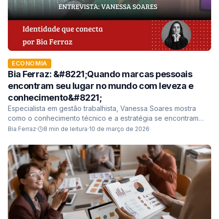
ECONOMIA
Bia Ferraz: &#8221;Quando marcas pessoais
encontram seu lugar no mundo com leveza e
conhecimento&#8221;
Especialista em gestão trabalhista, Vanessa Soares mostra
como o conhecimento técnico e a estratégia se encontram
para construir marcas pessoais autênti...
Bia Ferraz
·
8
min de leitura
·
10 de março de 2026