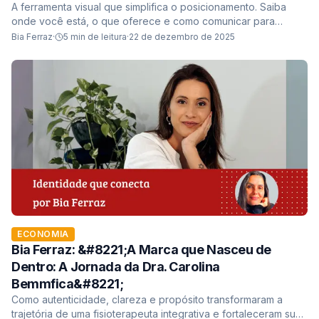
A ferramenta visual que simplifica o posicionamento. Saiba
onde você está, o que oferece e como comunicar para
vender mais, do básico ao luxo
Bia Ferraz
·
5
min de leitura
·
22 de dezembro de 2025
ECONOMIA
Bia Ferraz: &#8221;A Marca que Nasceu de
Dentro: A Jornada da Dra. Carolina
Bemmfica&#8221;
Como autenticidade, clareza e propósito transformaram a
trajetória de uma fisioterapeuta integrativa e fortaleceram sua