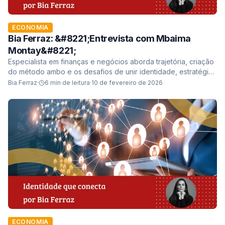
ECONOMIA
Bia Ferraz: &#8221;Entrevista com Mbaima
Montay&#8221;
Especialista em finanças e negócios aborda trajetória, criação
do método ambo e os desafios de unir identidade, estratégia
e propósito no ambiente corpo...
Bia Ferraz
·
6
min de leitura
·
10 de fevereiro de 2026
ECONOMIA