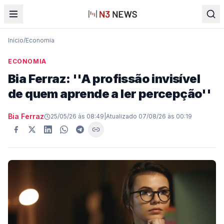
Início
/
Economia
ECONOMIA
Bia Ferraz: ''A profissão invisível
de quem aprende a ler percepção''
Bia Ferraz
25/05/26 às 08:49
|
Atualizado
07/08/26 às 00:19