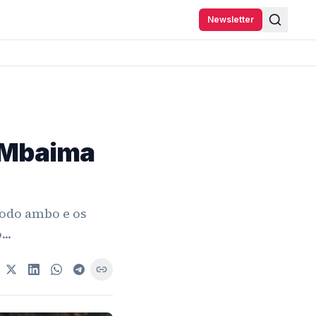
Newsletter
m Mbaima
todo ambo e os
..