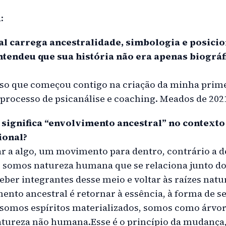
:
l carrega ancestralidade, simbologia e posici
tendeu que sua história não era apenas biográ
sso que começou contigo na criação da minha prim
 processo de psicanálise e coaching. Meados de 202
, significa “envolvimento ancestral” no contexto
ional?
tar a algo, um movimento para dentro, contrário a d
 somos natureza humana que se relaciona junto d
ber integrantes desse meio e voltar às raízes natur
nto ancestral é retornar à essência, à forma de s
somos espíritos materializados, somos como árvor
atureza não humana.Esse é o princípio da mudança,