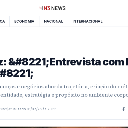
ICA
ECONOMIA
NACIONAL
INTERNACIONAL
az: &#8221;Entrevista co
#8221;
inanças e negócios aborda trajetória, criação do mé
dentidade, estratégia e propósito no ambiente corpo.
12:52
|
Atualizado
31/07/26 às 20:55