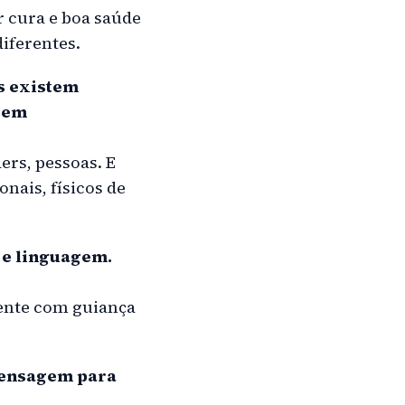
 cura e boa saúde
diferentes.
os existem
 sem
rs, pessoas. E
nais, físicos de
 e linguagem.
mente com guiança
mensagem para