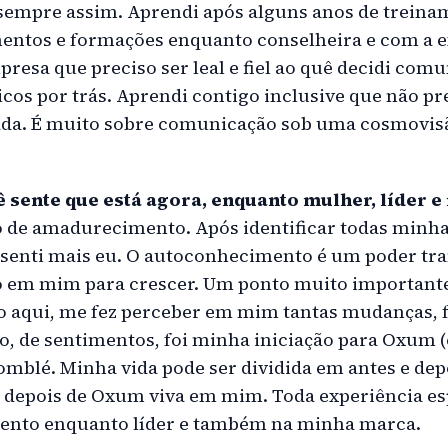
i sempre assim. Aprendi após alguns anos de trein
entos e formações enquanto conselheira e com a e
esa que preciso ser leal e fiel ao quê decidi comu
icos por trás. Aprendi contigo inclusive que não pr
tada. É muito sobre comunicação sob uma cosmovis
ê sente que está agora, enquanto mulher, líder e
 de amadurecimento. Após identificar todas minha
 senti mais eu. O autoconhecimento é um poder tr
 em mim para crescer. Um ponto muito importante
 aqui, me fez perceber em mim tantas mudanças, 
 de sentimentos, foi minha iniciação para Oxum (o
omblé. Minha vida pode ser dividida em antes e d
depois de Oxum viva em mim. Toda experiência es
ento enquanto líder e também na minha marca.