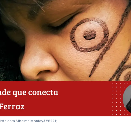
evista com Mbaima Montay&#8221;