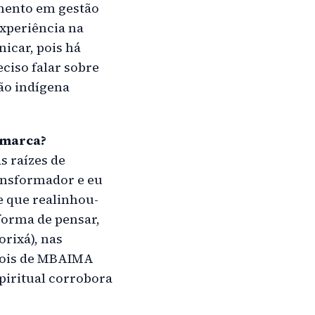
amento em gestão
xperiência na
nicar, pois há
eciso falar sobre
ão indígena
 marca?
s raízes de
ansformador e eu
 que realinhou-
forma de pensar,
rixá), nas
epois de MBAIMA
piritual corrobora