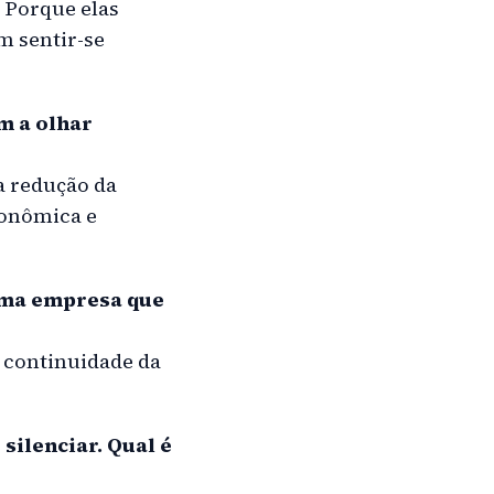
 Porque elas
m sentir-se
m a olhar
a redução da
conômica e
uma empresa que
A continuidade da
silenciar. Qual é