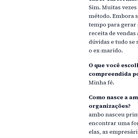
Sim. Muitas vezes
método. Embora so
tempo para gerar
receita de vendas
dúvidas e tudo se
o ex-marido.
O que você escol
compreendida po
Minha fé.
Como nasce a amb
organizações?
ambo nasceu prime
encontrar uma for
elas, as empresá