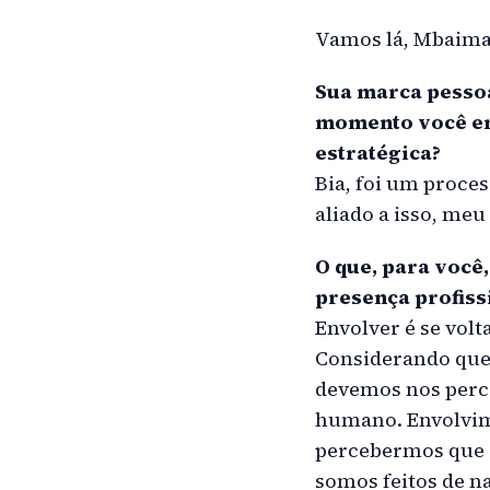
Vamos lá, Mbaima
Sua marca pessoa
momento você en
estratégica?
Bia, foi um proce
aliado a isso, meu
O que, para você
presença profiss
Envolver é se vol
Considerando que
devemos nos perce
humano. Envolvime
percebermos que 
somos feitos de n