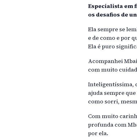
Especialista em 
os desafios de u
Ela sempre se lem
e de como e por q
Ela é puro signifi
Acompanhei Mbaim
com muito cuidado
Inteligentíssima,
ajuda sempre que 
como sorri, mesmo
Com muito carinho
profunda com Mbai
por ela.