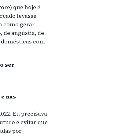
ore) que hoje é
rcado levasse
m como gerar
 de angústia, de
as domésticas com
o ser
 e nas
022. Eu precisava
turo e evitar que
adas por