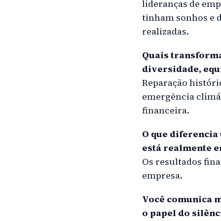
lideranças de emp
tinham sonhos e d
realizadas.
Quais transform
diversidade, equ
Reparação históri
emergência climát
financeira.
O que diferencia
está realmente e
Os resultados fin
empresa.
Você comunica mu
o papel do silên