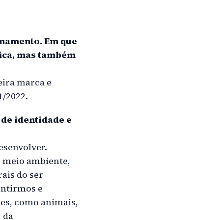
onamento. Em que
fica, mas também
eira marca e
1/2022.
 de identidade e
esenvolver.
o meio ambiente,
ais do ser
entirmos e
es, como animais,
 da