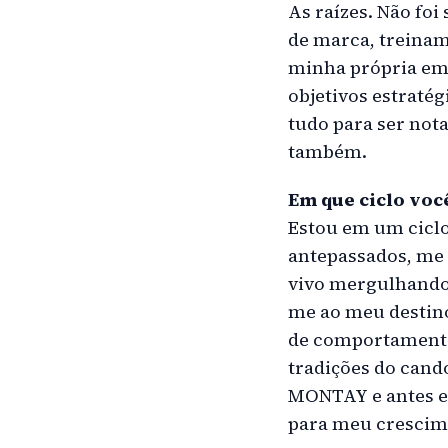
As raízes. Não fo
de marca, treinam
minha própria empr
objetivos estratég
tudo para ser no
também.
Em que ciclo voc
Estou em um ciclo
antepassados, me
vivo mergulhando
me ao meu destino
de comportamento,
tradições do cand
MONTAY e antes e 
para meu crescim