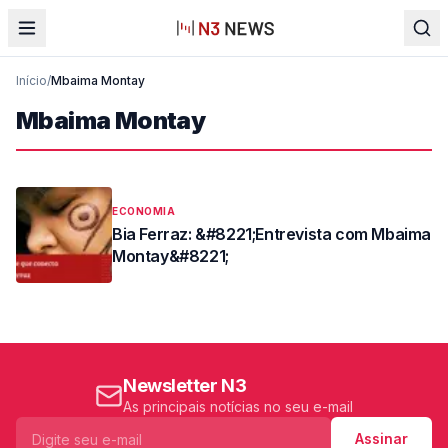
Início
/
Mbaima Montay
Mbaima Montay
ECONOMIA
Bia Ferraz: &#8221;Entrevista com Mbaima
Montay&#8221;
Newsletter N3
As principais notícias no seu e-mail
Assinar