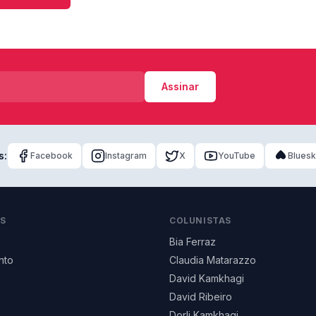
Assinar
s:
Facebook
Instagram
X
YouTube
Blues
AS
COLUNISTAS
Bia Ferraz
nto
Claudia Matarazzo
David Kamkhagi
David Ribeiro
Dorli Kamkhagi