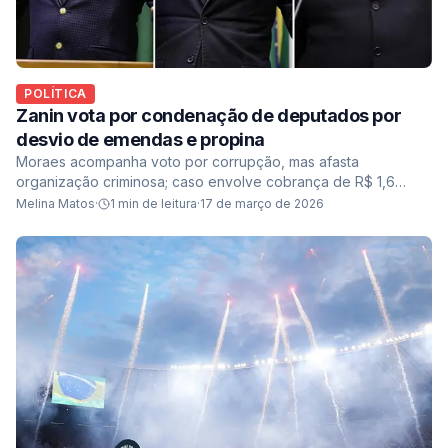
POLÍTICA
Zanin vota por condenação de deputados por
desvio de emendas e propina
Moraes acompanha voto por corrupção, mas afasta
organização criminosa; caso envolve cobrança de R$ 1,6
milhão ligada a recursos da saúde no Maranhão
Melina Matos
·
1
min de leitura
·
17 de março de 2026