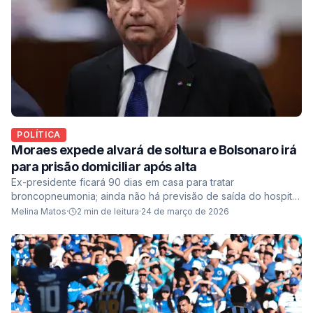
POLÍTICA
Moraes expede alvará de soltura e Bolsonaro irá
para prisão domiciliar após alta
Ex-presidente ficará 90 dias em casa para tratar
broncopneumonia; ainda não há previsão de saída do hospital
e medidas como tornozeleira e restrições de...
Melina Matos
·
2
min de leitura
·
24 de março de 2026