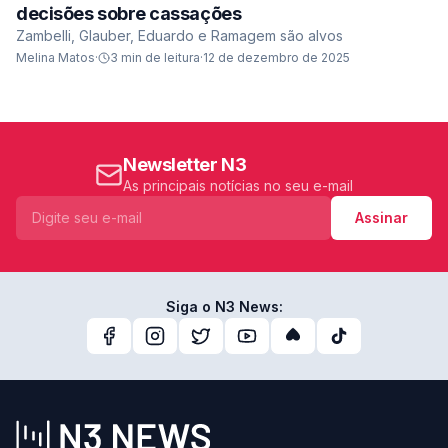
decisões sobre cassações
Zambelli, Glauber, Eduardo e Ramagem são alvos
Melina Matos
·
3
min de leitura
·
12 de dezembro de 2025
Newsletter N3
As principais notícias no seu e-mail
Assinar
Siga o N3 News: