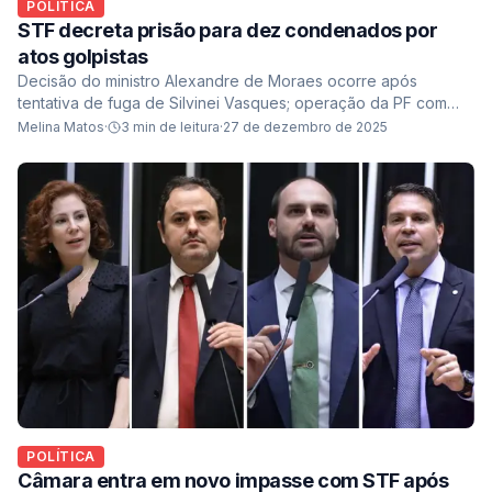
POLÍTICA
STF decreta prisão para dez condenados por
atos golpistas
Decisão do ministro Alexandre de Moraes ocorre após
tentativa de fuga de Silvinei Vasques; operação da PF com
apoio do Exército atingiu oito estados e o DF
Melina Matos
·
3
min de leitura
·
27 de dezembro de 2025
POLÍTICA
Câmara entra em novo impasse com STF após