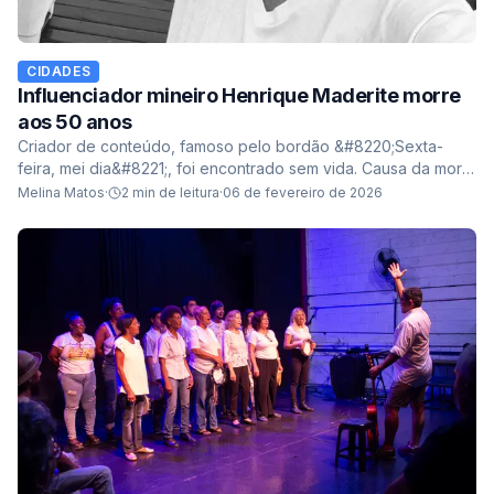
CIDADES
Influenciador mineiro Henrique Maderite morre
aos 50 anos
Criador de conteúdo, famoso pelo bordão &#8220;Sexta-
feira, mei dia&#8221;, foi encontrado sem vida. Causa da morte
aguarda perícia oficial, enquanto pr...
Melina Matos
·
2
min de leitura
·
06 de fevereiro de 2026