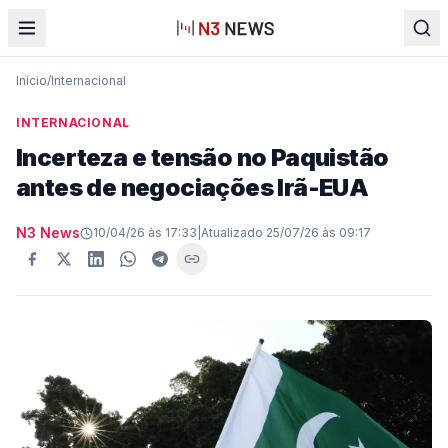
Início
/
Internacional
INTERNACIONAL
Incerteza e tensão no Paquistão
antes de negociações Irã-EUA
N3 News
10/04/26 às 17:33
|
Atualizado
25/07/26 às 09:17