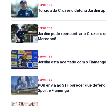
ESPORTES
Torcida do Cruzeiro detona Jardim a
ESPORTES
Jardim pode reencontrar o Cruzeiro 
Maracanã
ESPORTES
Jardim está acertado com o Flamengo, 
ESPORTES
PGR envia ao STF parecer que defende 
Sport e Flamengo