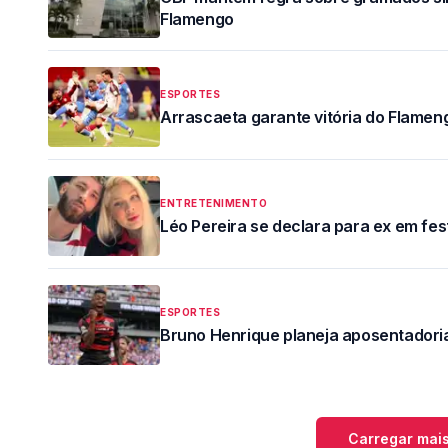
Flamengo
ESPORTES
Arrascaeta garante vitória do Flameng
ENTRETENIMENTO
Léo Pereira se declara para ex em fe
ESPORTES
Bruno Henrique planeja aposentador
Carregar mais