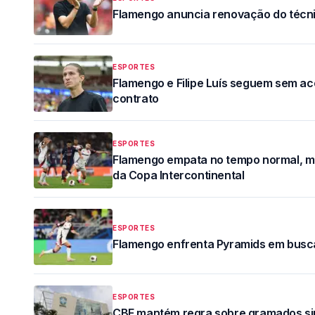
Flamengo anuncia renovação do técnico
ESPORTES
Flamengo e Filipe Luís seguem sem ac
contrato
ESPORTES
Flamengo empata no tempo normal, mas
da Copa Intercontinental
ESPORTES
Flamengo enfrenta Pyramids em busca 
ESPORTES
CBF mantém regra sobre gramados sint