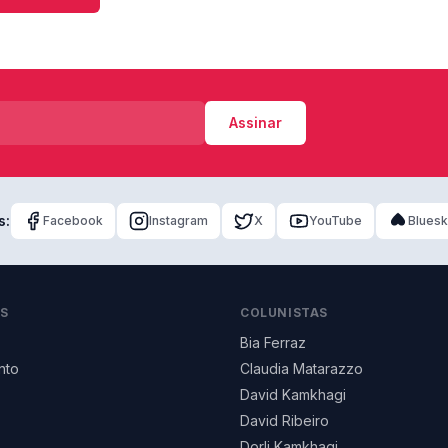
Assinar
s:
Facebook
Instagram
X
YouTube
Blues
AS
COLUNISTAS
Bia Ferraz
nto
Claudia Matarazzo
David Kamkhagi
David Ribeiro
Dorli Kamkhagi