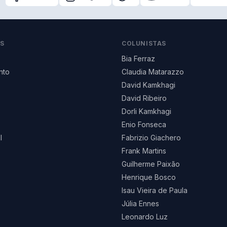
AS
COLUNISTAS
Bia Ferraz
nto
Claudia Matarazzo
David Kamkhagi
David Ribeiro
Dorli Kamkhagi
Enio Fonseca
l
Fabrizio Giachero
Frank Martins
Guilherme Paixão
Henrique Bosco
Isau Vieira de Paula
Júlia Ennes
Leonardo Luz