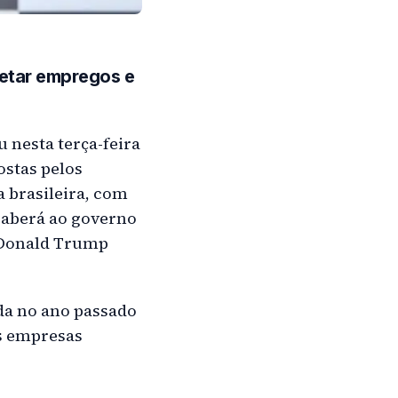
fetar empregos e
u nesta terça-feira
ostas pelos
 brasileira, com
caberá ao governo
e Donald Trump
ada no ano passado
as empresas