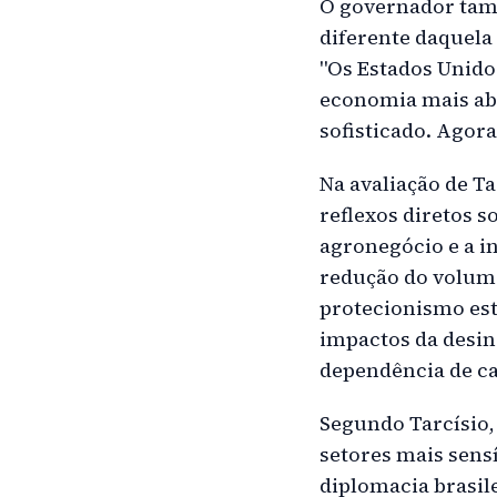
O governador tam
diferente daquela
"Os Estados Unido
economia mais abe
sofisticado. Agor
Na avaliação de Ta
reflexos diretos s
agronegócio e a in
redução do volume
protecionismo est
impactos da desin
dependência de ca
Segundo Tarcísio, 
setores mais sensí
diplomacia brasil