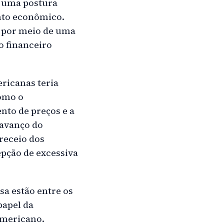
o uma postura
nto econômico.
e por meio de uma
o financeiro
ericanas teria
como o
ento de preços e a
 avanço do
receio dos
epção de excessiva
sa estão entre os
papel da
americano.