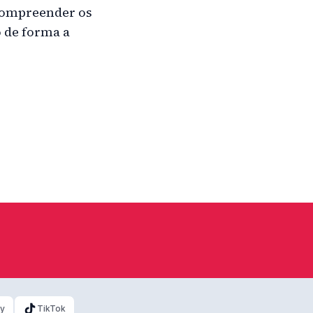
 compreender os
o de forma a
ky
TikTok