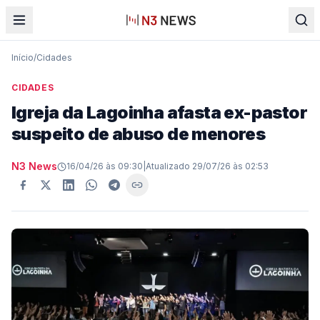
Início
/
Cidades
CIDADES
Igreja da Lagoinha afasta ex-pastor
suspeito de abuso de menores
N3 News
16/04/26 às 09:30
|
Atualizado
29/07/26 às 02:53