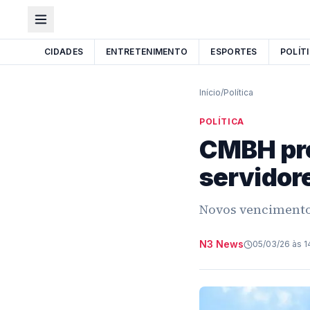
CIDADES
ENTRETENIMENTO
ESPORTES
POLÍT
Início
/
Política
POLÍTICA
CMBH pro
servidor
Novos vencimentos
N3 News
05/03/26 às 1