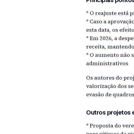
Principais pontos
* O reajuste está p
* Caso a aprovaçã
esta data, os efei
* Em 2026, a desp
receita, mantendo
* O aumento não s
administrativos
Os autores do proj
valorização dos se
evasão de quadros
Outros projetos 
* Proposta do ver
para vítimas de vi