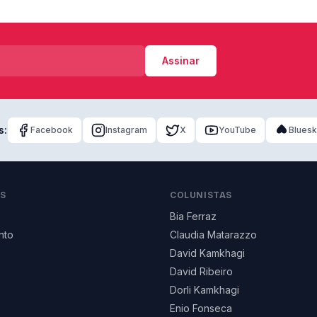
Assinar
s:
Facebook
Instagram
X
YouTube
Blues
AS
COLUNISTAS
Bia Ferraz
nto
Claudia Matarazzo
David Kamkhagi
David Ribeiro
Dorli Kamkhagi
Enio Fonseca