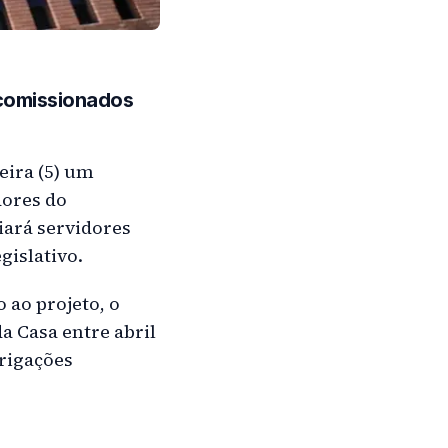
 comissionados
eira (5) um
dores do
iará servidores
gislativo.
 ao projeto, o
a Casa entre abril
rigações