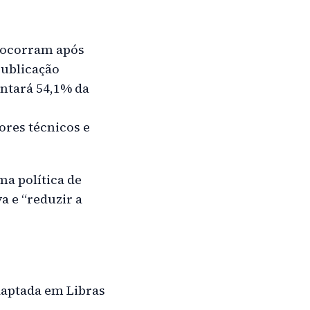
) ocorram após
publicação
entará 54,1% da
ores técnicos e
ma política de
a e “reduzir a
daptada em Libras