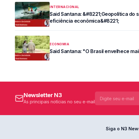
INTERNACIONAL
Said Santana: &#8221;Geopolítica do sé
eficiência econômica&#8221;
ECONOMIA
Said Santana: "O Brasil envelhece ma
Newsletter N3
As principais notícias no seu e-mail
Siga o N3 New