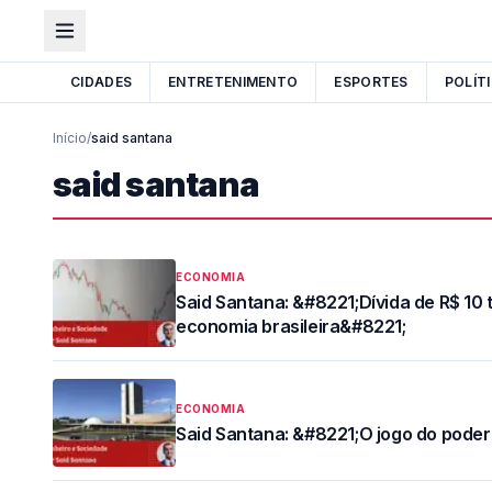
CIDADES
ENTRETENIMENTO
ESPORTES
POLÍT
Início
/
said santana
said santana
ECONOMIA
Said Santana: &#8221;Dívida de R$ 10 t
economia brasileira&#8221;
ECONOMIA
Said Santana: &#8221;O jogo do poder