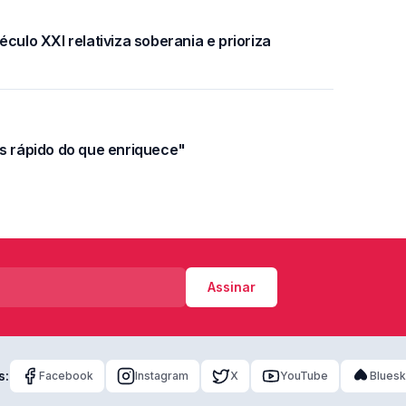
culo XXI relativiza soberania e prioriza
is rápido do que enriquece"
Assinar
s:
Facebook
Instagram
X
YouTube
Blues