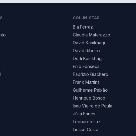
AS
COLUNISTAS
Bia Ferraz
nto
Claudia Matarazzo
David Kamkhagi
David Ribeiro
Dorli Kamkhagi
Enio Fonseca
l
Fabrizio Giachero
Frank Martins
Guilherme Paixão
Henrique Bosco
Isau Vieira de Paula
Júlia Ennes
Leonardo Luz
Liesse Costa