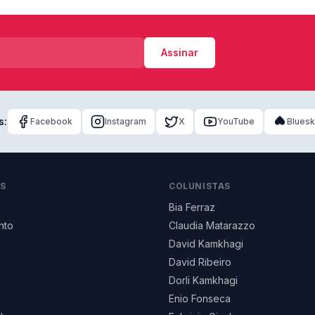
Assinar
s:
Facebook
Instagram
X
YouTube
Blues
AS
COLUNISTAS
Bia Ferraz
nto
Claudia Matarazzo
David Kamkhagi
David Ribeiro
Dorli Kamkhagi
Enio Fonseca