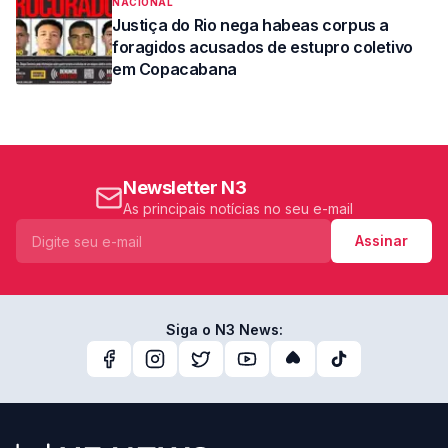
NACIONAL
Justiça do Rio nega habeas corpus a
foragidos acusados de estupro coletivo
em Copacabana
Newsletter N3
As principais notícias no seu e-mail
Assinar
Siga o N3 News: