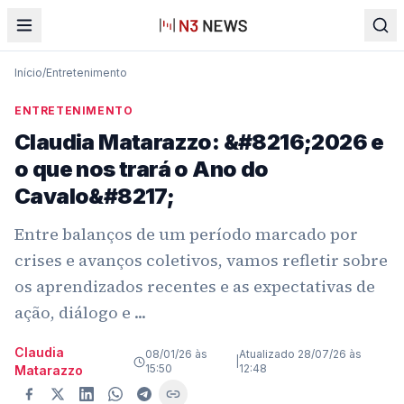
Início
/
Entretenimento
ENTRETENIMENTO
Claudia Matarazzo: &#8216;2026 e
o que nos trará o Ano do
Cavalo&#8217;
Entre balanços de um período marcado por
crises e avanços coletivos, vamos refletir sobre
os aprendizados recentes e as expectativas de
ação, diálogo e ...
Claudia
08/01/26 às
Atualizado
28/07/26 às
|
15:50
12:48
Matarazzo