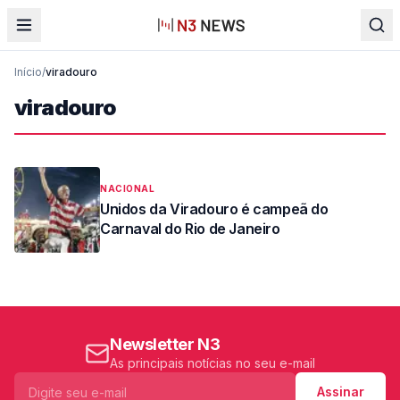
Início
/
viradouro
viradouro
NACIONAL
Unidos da Viradouro é campeã do
Carnaval do Rio de Janeiro
Newsletter N3
As principais notícias no seu e-mail
Assinar