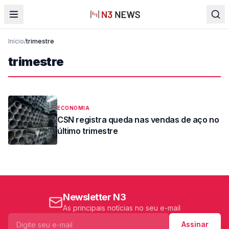
Início
/
trimestre
trimestre
ECONOMIA
CSN registra queda nas vendas de aço no
último trimestre
Newsletter N3
As principais notícias no seu e-mail
Assinar