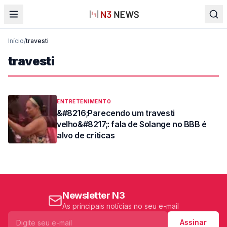
Início
/
travesti
travesti
ENTRETENIMENTO
&#8216;Parecendo um travesti
velho&#8217;: fala de Solange no BBB é
alvo de críticas
Newsletter N3
As principais notícias no seu e-mail
Assinar