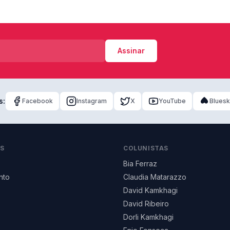
Assinar
s:
Facebook
Instagram
X
YouTube
Blues
AS
COLUNISTAS
Bia Ferraz
nto
Claudia Matarazzo
David Kamkhagi
David Ribeiro
Dorli Kamkhagi