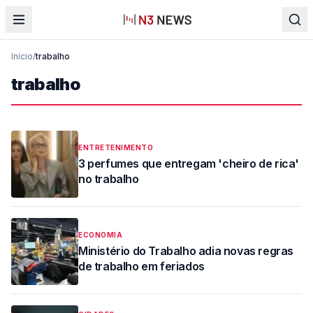
Início
/
trabalho
trabalho
ENTRETENIMENTO
3 perfumes que entregam 'cheiro de rica'
no trabalho
ECONOMIA
Ministério do Trabalho adia novas regras
de trabalho em feriados