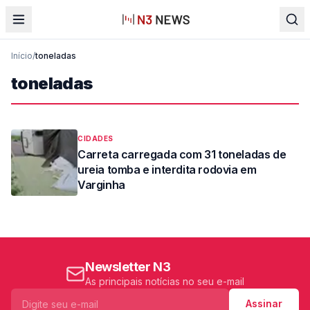
Início
/
toneladas
toneladas
CIDADES
Carreta carregada com 31 toneladas de
ureia tomba e interdita rodovia em
Varginha
Newsletter N3
As principais notícias no seu e-mail
Assinar