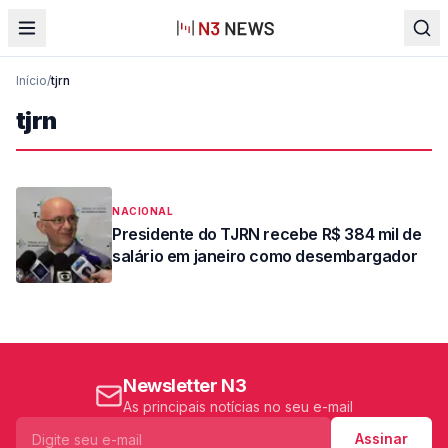
Início
/
tjrn
tjrn
NACIONAL
Presidente do TJRN recebe R$ 384 mil de
salário em janeiro como desembargador
Newsletter N3
As principais notícias no seu e-mail
Assinar