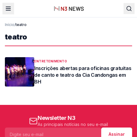
Início
/
teatro
teatro
ENTRETENIMENTO
Inscrições abertas para oficinas gratuitas
de canto e teatro da Cia Candongas em
BH
Newsletter N3
As principais notícias no seu e-mail
Assinar