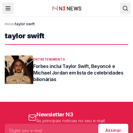
Início
/
taylor swift
taylor swift
ENTRETENIMENTO
Forbes inclui Taylor Swift, Beyoncé e
Michael Jordan em lista de celebridades
bilionárias
Newsletter N3
As principais notícias no seu e-mail
Assinar