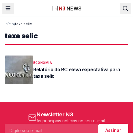
Início
/
taxa selic
taxa selic
ECONOMIA
Relatório do BC eleva expectativa para
taxa selic
Newsletter N3
As principais notícias no seu e-mail
Assinar