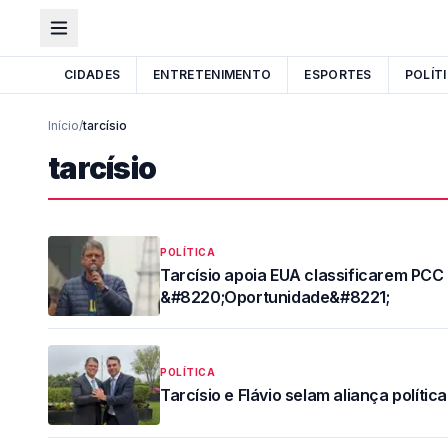
CIDADES
ENTRETENIMENTO
ESPORTES
POLÍT
Início
/
tarcísio
tarcísio
POLÍTICA
Tarcísio apoia EUA classificarem PCC
&#8220;Oportunidade&#8221;
POLÍTICA
Tarcísio e Flávio selam aliança polític