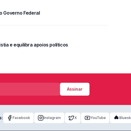
 o Governo Federal
stia e equilibra apoios políticos
Assinar
s:
Facebook
Instagram
X
YouTube
Blues