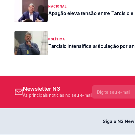
NACIONAL
Apagão eleva tensão entre Tarcísio e
POLÍTICA
Tarcísio intensifica articulação por ani
Newsletter N3
As principais notícias no seu e-mail
Siga o N3 New