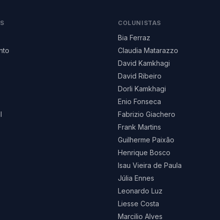
AS
COLUNISTAS
Bia Ferraz
nto
Claudia Matarazzo
David Kamkhagi
David Ribeiro
Dorli Kamkhagi
Enio Fonseca
l
Fabrizio Giachero
Frank Martins
Guilherme Paixão
Henrique Bosco
Isau Vieira de Paula
Júlia Ennes
Leonardo Luz
Liesse Costa
Marcilio Alves