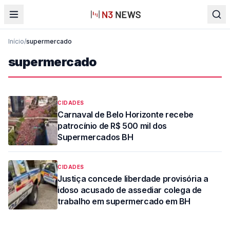
Início
/
supermercado
supermercado
CIDADES
Carnaval de Belo Horizonte recebe
patrocínio de R$ 500 mil dos
Supermercados BH
CIDADES
Justiça concede liberdade provisória a
idoso acusado de assediar colega de
trabalho em supermercado em BH