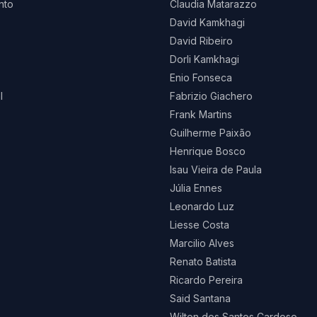
nto
Claudia Matarazzo
David Kamkhagi
David Ribeiro
Dorli Kamkhagi
Enio Fonseca
l
Fabrizio Giachero
Frank Martins
Guilherme Paixão
Henrique Bosco
Isau Vieira de Paula
Júlia Ennes
Leonardo Luz
Liesse Costa
Marcilio Alves
Renato Batista
Ricardo Pereira
Said Santana
Wilton dos Santos Cardoso