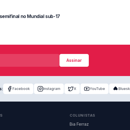
semifinal no Mundial sub-17
Assinar
s:
Facebook
Instagram
X
YouTube
Blues
AS
COLUNISTAS
Bia Ferraz