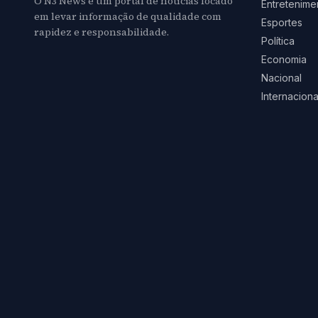
O N3 News é um portal de notícias focado
Entretenime
em levar informação de qualidade com
Esportes
rapidez e responsabilidade.
Política
Economia
Nacional
Internaciona