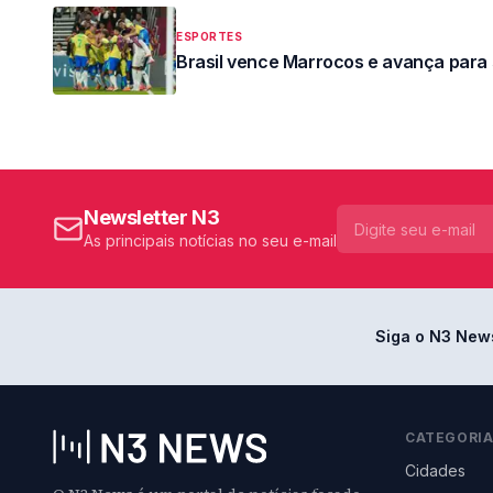
ESPORTES
Brasil vence Marrocos e avança para 
Newsletter N3
As principais notícias no seu e-mail
Siga o N3 New
CATEGORI
Cidades