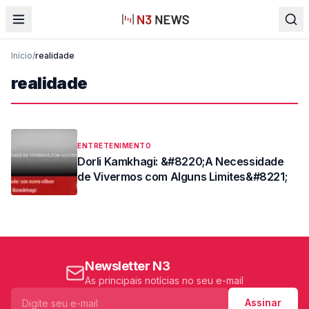
Início
/
realidade
realidade
ENTRETENIMENTO
Dorli Kamkhagi: &#8220;A Necessidade
de Vivermos com Alguns Limites&#8221;
Newsletter N3
As principais notícias no seu e-mail
Assinar