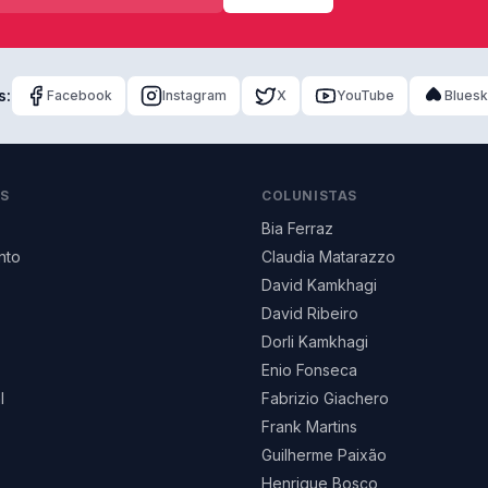
s:
Facebook
Instagram
X
YouTube
Blues
AS
COLUNISTAS
Bia Ferraz
nto
Claudia Matarazzo
David Kamkhagi
David Ribeiro
Dorli Kamkhagi
Enio Fonseca
l
Fabrizio Giachero
Frank Martins
Guilherme Paixão
Henrique Bosco