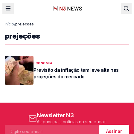
Início
/
prejeções
prejeções
ECONOMIA
Previsão da inflação tem leve alta nas
projeções do mercado
Newsletter N3
As principais notícias no seu e-mail
Assinar