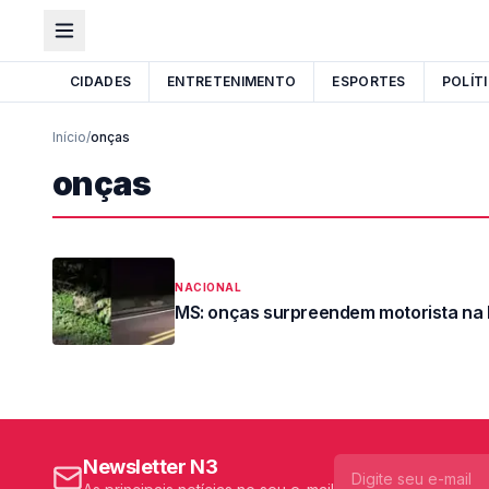
CIDADES
ENTRETENIMENTO
ESPORTES
POLÍT
Início
/
onças
onças
NACIONAL
MS: onças surpreendem motorista na
Newsletter N3