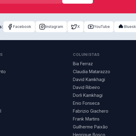
s:
Facebook
Instagram
X
YouTube
Blues
AS
COLUNISTAS
Bia Ferraz
nto
Claudia Matarazzo
David Kamkhagi
David Ribeiro
Dorli Kamkhagi
Enio Fonseca
l
Fabrizio Giachero
Frank Martins
Guilherme Paixão
Henrique Bosco