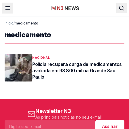
Início
/
medicamento
medicamento
NACIONAL
Polícia recupera carga de medicamentos
avaliada em R$ 800 mil na Grande São
Paulo
Newsletter N3
As principais notícias no seu e-mail
Assinar