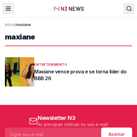
Início
/
maxiane
maxiane
ENTRETENIMENTO
Maxiane vence prova e se torna líder do
BBB 26
Newsletter N3
As principais notícias no seu e-mail
Assinar