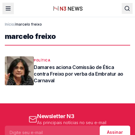
Início
/
marcelo freixo
marcelo freixo
POLÍTICA
Damares aciona Comissão de Ética
contra Freixo por verba da Embratur ao
Carnaval
Newsletter N3
As principais notícias no seu e-mail
Assinar