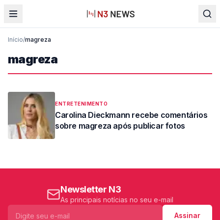
Início
/
magreza
magreza
ENTRETENIMENTO
Carolina Dieckmann recebe comentários
sobre magreza após publicar fotos
Newsletter N3
As principais notícias no seu e-mail
Assinar