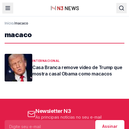
Início
/
macaco
macaco
INTERNACIONAL
Casa Branca remove vídeo de Trump que
mostra casal Obama como macacos
Newsletter N3
As principais notícias no seu e-mail
Assinar