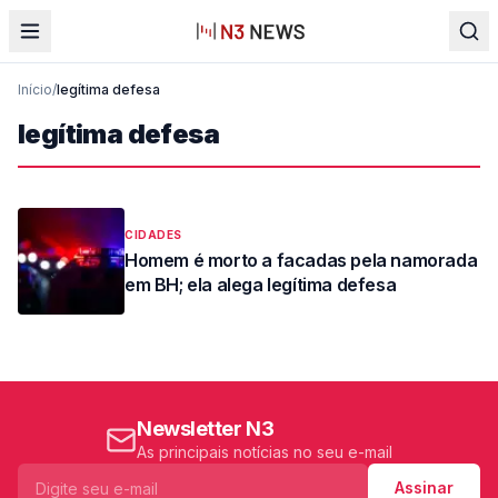
Início
/
legítima defesa
legítima defesa
CIDADES
Homem é morto a facadas pela namorada
em BH; ela alega legítima defesa
Newsletter N3
As principais notícias no seu e-mail
Assinar