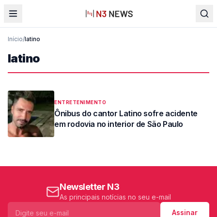
Início
/
latino
latino
ENTRETENIMENTO
Ônibus do cantor Latino sofre acidente
em rodovia no interior de São Paulo
Newsletter N3
As principais notícias no seu e-mail
Assinar