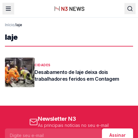
Início
/
laje
laje
CIDADES
Desabamento de laje deixa dois
trabalhadores feridos em Contagem
Newsletter N3
As principais notícias no seu e-mail
Assinar