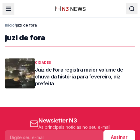
Início
/
juzi de fora
juzi de fora
CIDADES
Juiz de Fora registra maior volume de
chuva da história para fevereiro, diz
prefeita
Newsletter N3
As principais notícias no seu e-mail
Assinar