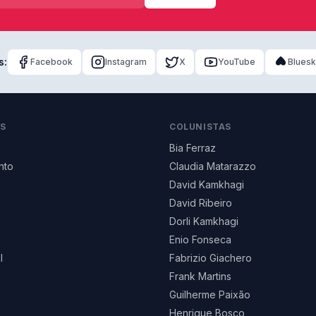
s:
Facebook
Instagram
X
YouTube
Blues
AS
COLUNISTAS
Bia Ferraz
nto
Claudia Matarazzo
David Kamkhagi
David Ribeiro
Dorli Kamkhagi
Enio Fonseca
l
Fabrizio Giachero
Frank Martins
Guilherme Paixão
Henrique Bosco