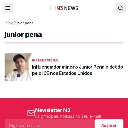
Início
/
junior pena
junior pena
INTERNACIONAL
Influenciador mineiro Junior Pena é detido
pelo ICE nos Estados Unidos
Newsletter N3
As principais notícias no seu e-mail
Assinar