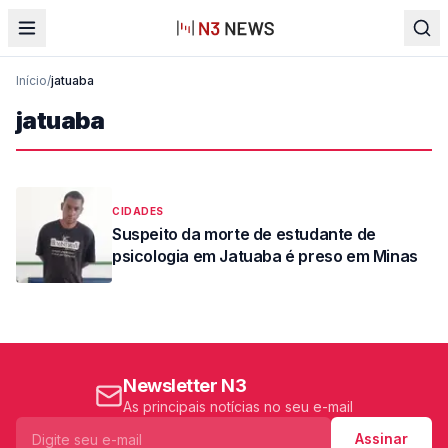
Início
/
jatuaba
jatuaba
CIDADES
Suspeito da morte de estudante de
psicologia em Jatuaba é preso em Minas
Newsletter N3
As principais notícias no seu e-mail
Assinar