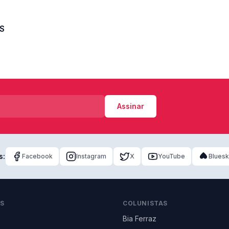
BS
Assinar
s:
Facebook
Instagram
X
YouTube
Blues
AS
COLUNISTAS
Bia Ferraz