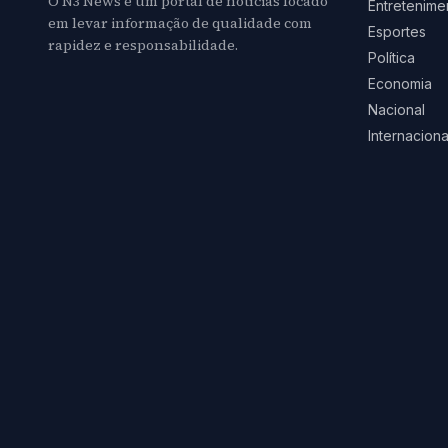
O N3 News é um portal de notícias focado
Entretenime
em levar informação de qualidade com
Esportes
rapidez e responsabilidade.
Política
Economia
Nacional
Internaciona