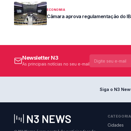
ECONOMIA
Câmara aprova regulamentação do I
Newsletter N3
As principais notícias no seu e-mail
Siga o N3 New
CATEGORI
Cidades