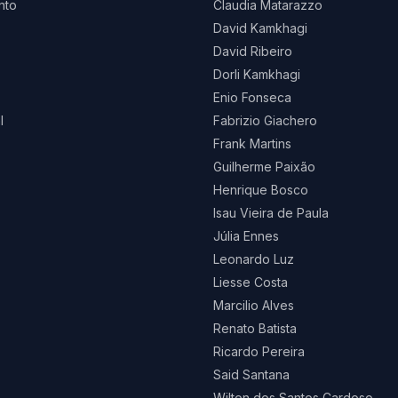
nto
Claudia Matarazzo
David Kamkhagi
David Ribeiro
Dorli Kamkhagi
Enio Fonseca
l
Fabrizio Giachero
Frank Martins
Guilherme Paixão
Henrique Bosco
Isau Vieira de Paula
Júlia Ennes
Leonardo Luz
Liesse Costa
Marcilio Alves
Renato Batista
Ricardo Pereira
Said Santana
Wilton dos Santos Cardoso