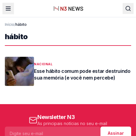
Início
/
hábito
hábito
NACIONAL
Esse hábito comum pode estar destruindo
sua memória (e você nem percebe)
Newsletter N3
As principais notícias no seu e-mail
Assinar