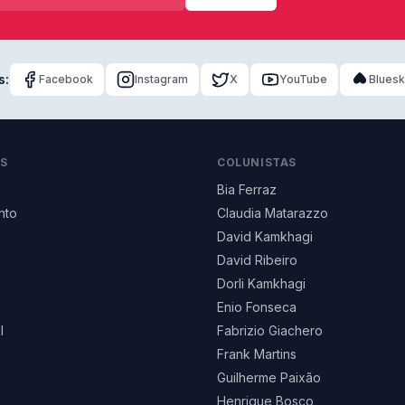
s:
Facebook
Instagram
X
YouTube
Blues
AS
COLUNISTAS
Bia Ferraz
nto
Claudia Matarazzo
David Kamkhagi
David Ribeiro
Dorli Kamkhagi
Enio Fonseca
l
Fabrizio Giachero
Frank Martins
Guilherme Paixão
Henrique Bosco